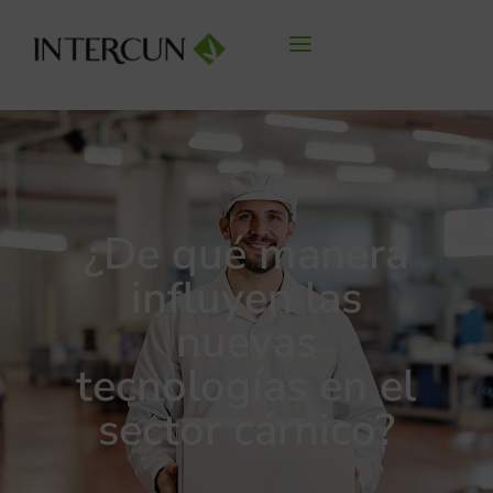
¿De qué manera
influyen las
nuevas
tecnologías en el
sector cárnico?