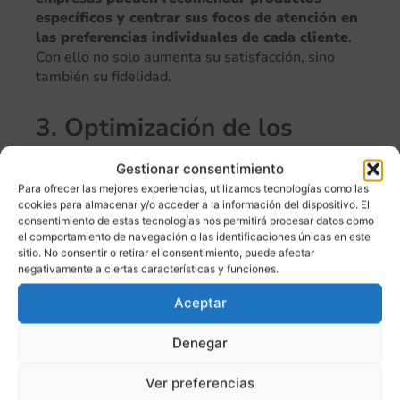
específicos y centrar sus focos de atención en
las preferencias individuales de cada cliente
.
Con ello no solo aumenta su satisfacción, sino
también su fidelidad.
3. Optimización de los
procesos productivos
Gestionar consentimiento
Para ofrecer las mejores experiencias, utilizamos tecnologías como las
Optimizar los procesos a lo largo de la cadena
cookies para almacenar y/o acceder a la información del dispositivo. El
productiva es primordial. Permite
ahorrar
consentimiento de estas tecnologías nos permitirá procesar datos como
tiempos y costes, así como mejorar la
el comportamiento de navegación o las identificaciones únicas en este
sitio. No consentir o retirar el consentimiento, puede afectar
eficiencia, la calidad de los productos y la
negativamente a ciertas características y funciones.
seguridad laboral de los empleados
. En este
sentido, cabe destacar los
software
dedicados a la
Aceptar
mejora de la productividad y automatización de
procesos, la implementación de Internet de las
Denegar
Cosas (IoT) y la robótica, que automatiza tareas
repetitivas y peligrosas.
Ver preferencias
Por otra parte, la
digitalización de los procesos