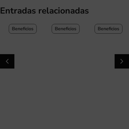
Entradas relacionadas
Beneficios
Beneficios
Beneficios
Macros
balanceados:
Carne de
cómo incluir
La carne de
conejo: la
carne de
conejo: una de
solución para
conejo en tu
las 6 carnes
cenar ligero y
dieta fitness
blancas
bien