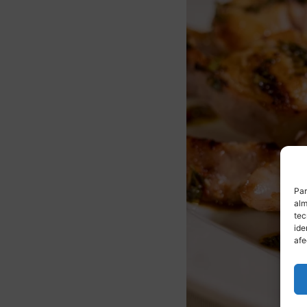
Par
alm
tec
ide
afe