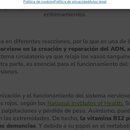
Política de cookies
Política de privacidad
Aviso legal
nejo te ayudarán a mantener un estilo de vida act
entrenamientos.
na en diferentes reacciones, por lo que es una de
terviene en la creación y reparación del ADN, 
stema circulatorio ya que relaja los vasos sanguíne
 otra parte, es esencial para el funcionamiento del
esiones.
inización y el funcionamiento del sistema nervioso
os rojos, según los
National Institutes of Health
.
Su
a, palpitaciones y pérdida de peso. Asimismo, pu
 las extremidades. De hecho,
la vitamina B12 
las demencias
. Y debido a su papel en el metabol