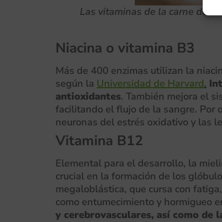
Las vitaminas de la carne de co
Niacina o vitamina B3
Más de 400 enzimas utilizan la niaci
según la
Universidad de Harvard
.
In
antioxidantes
. También mejora el si
facilitando el flujo de la sangre. Por
neuronas del estrés oxidativo y las l
Vitamina B12
Elemental para el desarrollo, la miel
crucial en la formación de los glóbul
megaloblástica, que cursa con fatig
como entumecimiento y hormigueo en
y cerebrovasculares, así como de 