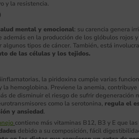
 y la resistencia.
9
 salud mental y emocional
: su carencia genera irr
 además en la producción de los glóbulos rojos y 
r algunos tipos de cáncer. También, está involuc
to de las células y los tejidos.
inflamatorias, la piridoxina cumple varias funcio
 la hemoglobina. Previene la anemia, contribuye a
s de disminuir el riesgo de sufrir degeneración m
eurotransmisores como la serotonina,
regula el e
sión y ansiedad
.
onejo
contiene más vitaminas B12, B3 y E que las 
edades
debido a su composición, fácil digestibilid
te en las dietas que requieren un extra de pro