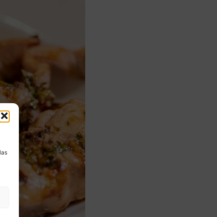
a
las