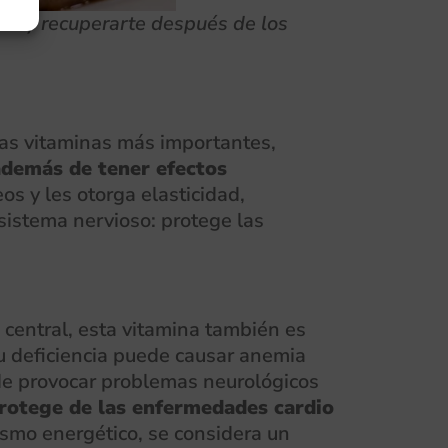
ivo y recuperarte después de los
 las vitaminas más importantes,
además de tener efectos
os y les otorga elasticidad,
 sistema nervioso: protege las
 central, esta vitamina también es
 deficiencia puede causar anemia
ede provocar problemas neurológicos
protege de las enfermedades cardio
ismo energético, se considera un