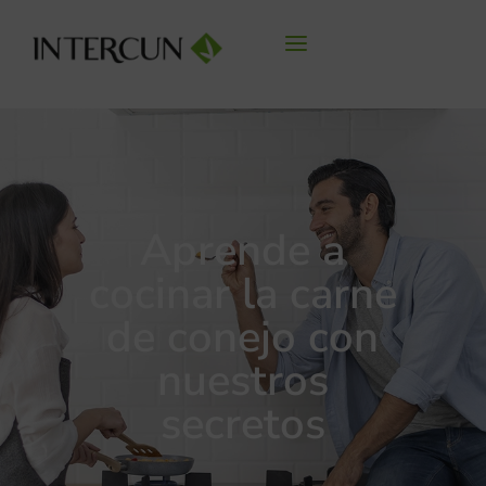
Aprende a
cocinar la carne
de conejo con
nuestros
secretos