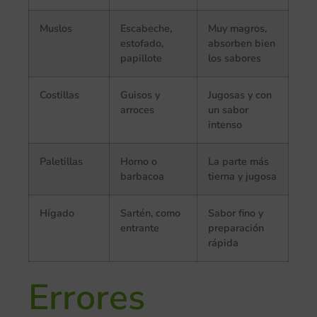
Muslos
Escabeche,
Muy magros,
estofado,
absorben bien
papillote
los sabores
Costillas
Guisos y
Jugosas y con
arroces
un sabor
intenso
Paletillas
Horno o
La parte más
barbacoa
tierna y jugosa
Hígado
Sartén, como
Sabor fino y
entrante
preparación
rápida
Errores