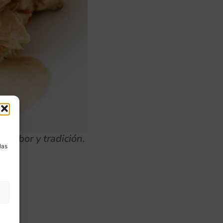
a
 sabor y tradición.
las