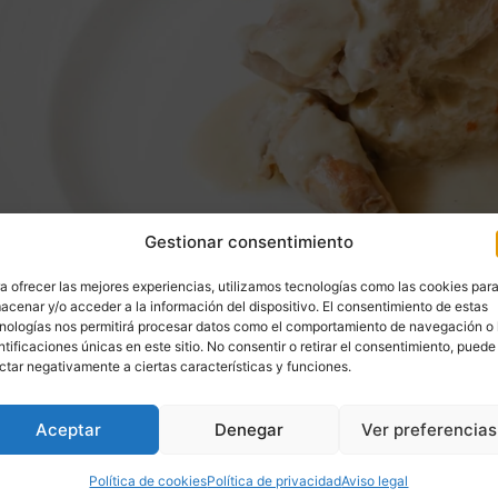
Gestionar consentimiento
a ofrecer las mejores experiencias, utilizamos tecnologías como las cookies par
 salsa de almendras, una combinación perfecta de
acenar y/o acceder a la información del dispositivo. El consentimiento de estas
nologías nos permitirá procesar datos como el comportamiento de navegación o 
onas
ntificaciones únicas en este sitio. No consentir o retirar el consentimiento, puede
ctar negativamente a ciertas características y funciones.
ada
Aceptar
Denegar
Ver preferencias
rior
Política de cookies
Política de privacidad
Aviso legal