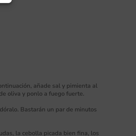
ntinuación, añade sal y pimienta al
de oliva y ponlo a fuego fuerte.
y dóralo. Bastarán un par de minutos
as, la cebolla picada bien fina, los