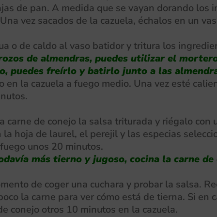
ajas de pan. A medida que se vayan dorando los in
Una vez sacados de la cazuela, échalos en un vas
a o de caldo al vaso batidor y tritura los ingredi
trozos de almendras, puedes utilizar el mortero
, puedes freírlo y batirlo junto a las almendras
o en la cazuela a fuego medio. Una vez esté calien
inutos.
a carne de conejo la salsa triturada y riégalo con
la hoja de laurel, el perejil y las especias selec
l fuego unos 20 minutos.
todavía más tierno y jugoso, cocina la carne de
ento de coger una cuchara y probar la salsa. Rect
oco la carne para ver cómo está de tierna. Si en c
e conejo otros 10 minutos en la cazuela.