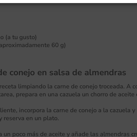
o (a tu gusto)
(aproximadamente 60 g)
de conejo en salsa de almendras
eta limpiando la carne de conejo troceada. A co
tarea, prepara en una cazuela un chorro de aceite 
iente, incorpora la carne de conejo a la cazuela 
y reserva en un plato.
 un poco más de aceite y añade las almendras crud